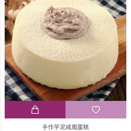
手作芋泥戚風蛋糕