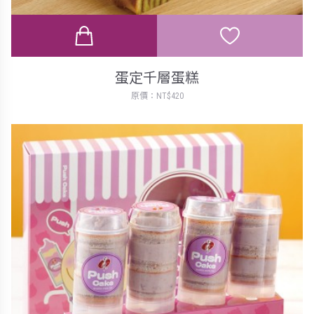
蛋定千層蛋糕
原價：NT$420