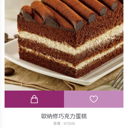
歐納修巧克力蛋糕
原價：NT$300