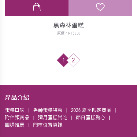
黑森林蛋糕
原價：NT$300
1
2
產品介紹
蛋糕口味
香帥蛋糕特惠
2026 夏季限定商品
附件類商品
彌月蛋糕試吃
節日蛋糕點心
團購推薦
門市位置資訊