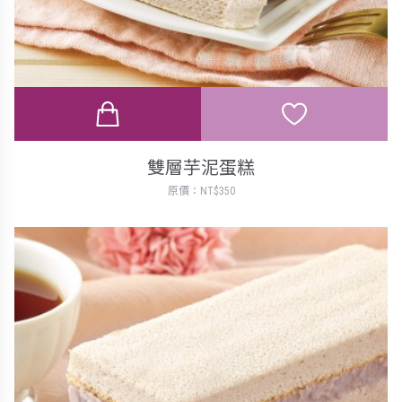
雙層芋泥蛋糕
原價：NT$350