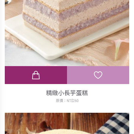
精緻小長芋蛋糕
原價：NT$260