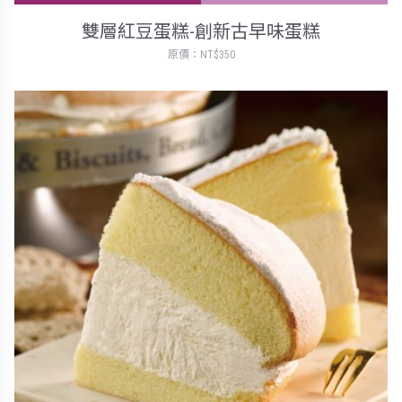
雙層紅豆蛋糕-創新古早味蛋糕
原價：NT$350