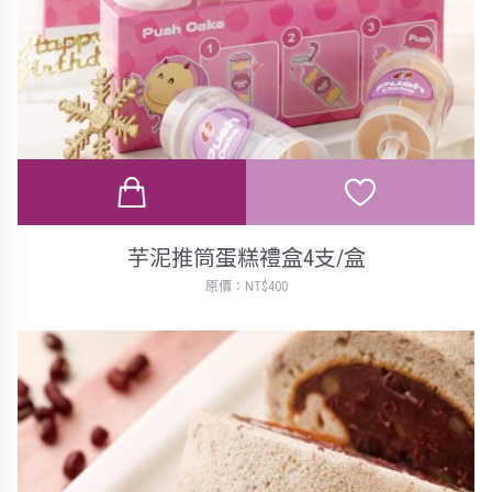
芋泥推筒蛋糕禮盒4支/盒
原價：NT$400