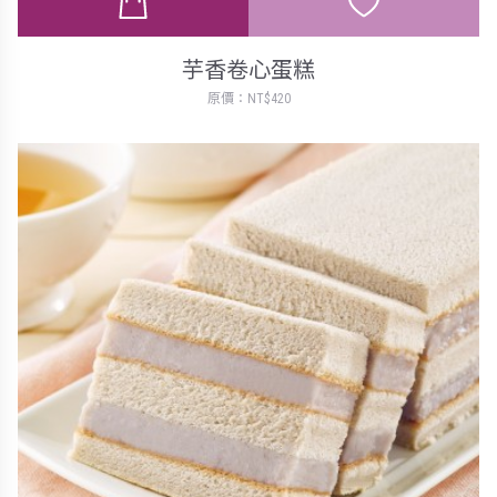
芋香卷心蛋糕
原價：NT$420