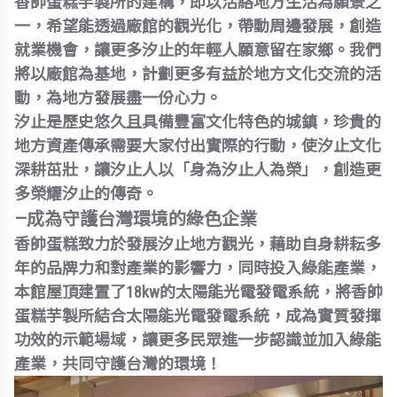
香帥蛋糕芋製所的建構，即以活絡地方生活為願景之
一，希望能透過廠館的觀光化，帶動周邊發展，創造
就業機會，讓更多汐止的年輕人願意留在家鄉。我們
將以廠館為基地，計劃更多有益於地方文化交流的活
動，為地方發展盡一份心力。
汐止是歷史悠久且具備豐富文化特色的城鎮，珍貴的
地方資產傳承需要大家付出實際的行動，使汐止文化
深耕茁壯，讓汐止人以「身為汐止人為榮」，創造更
多榮耀汐止的傳奇。
—成為守護台灣環境的綠色企業
香帥蛋糕致力於發展汐止地方觀光，藉助自身耕耘多
年的品牌力和對產業的影響力，同時投入綠能產業，
本館屋頂建置了18kw的太陽能光電發電系統，將香帥
蛋糕芋製所結合太陽能光電發電系統，成為實質發揮
功效的示範場域，讓更多民眾進一步認識並加入綠能
產業，共同守護台灣的環境！