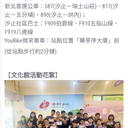
新北客運公車：587(汐止－瑞士山莊)、817(汐
止－五分埔)、890(汐止－烘內)；
汐止社區巴士：F909伯爵線、F910五指山線、
F919八連線
YouBike微笑單車：站點位置「蘭亭序大廈」前
(從站點步行約2分鐘)
【
文化館活動花絮
】