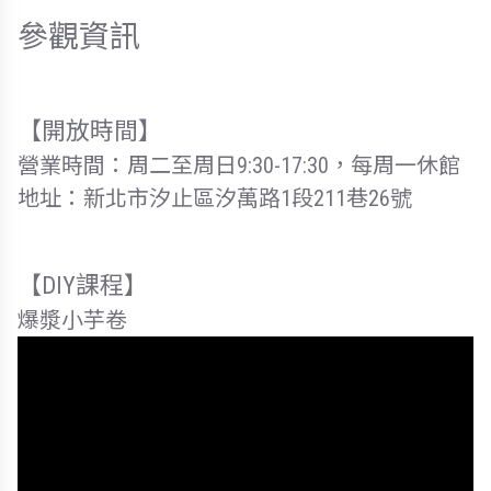
參觀資訊
【開放時間】
營業時間：周二至周日9:30-17:30，每周一休館
地址：新北市汐止區汐萬路1段211巷26號
【DIY課程】
爆漿小芋卷