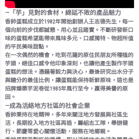
—「芋」見對的食材，綿延不敗的產品魅力
香帥蛋糕成立於1982年開始創辦人王志德先生，每一
個向前的步伐都誠懇、用心並且踏實。不斷研發新口
味的蛋糕希望能帶來風味多元、口感獨特、物超所值
的平民美味甜點。
在一次偶然的機會，吃到花蓮的原住民朋友所種植的
芋頭，絕佳口感令他印象深刻，也讓他產生製作芋頭
蛋糕的想法。憑藉著毅力與決心，最後研究出水分子
與糖分的最佳比例，讓蛋糕能保持新鮮原味，這也是
招牌爆漿芋泥卷從1985年風行至今，贏得美譽的原
因。
—成為活絡地方社區的社會企業
香帥秉持在地精神，多年來關注地方發展與社區生
活，長期投入地方社區再造，籌組志工隊，舉辦健
行、節慶等愛心關懷活動，服務在地鄉親。