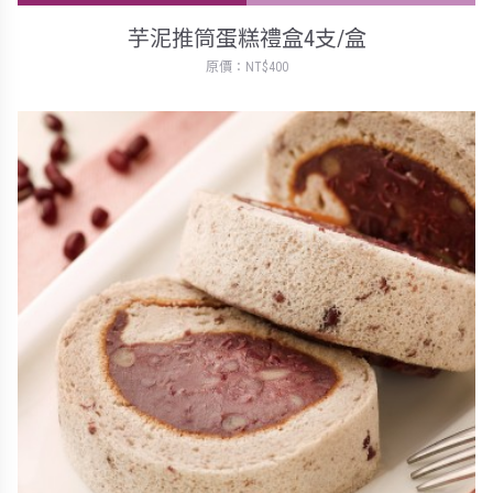
芋泥推筒蛋糕禮盒4支/盒
原價：NT$400