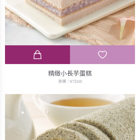
精緻小長芋蛋糕
原價：NT$260