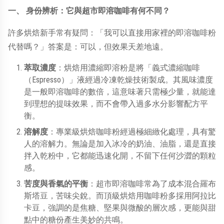
一、
身份辨析：它與超市即溶咖啡有何不同？
許多烘焙新手常有疑問：「我可以直接用家裡的即溶咖啡粉
代替嗎？」答案是：可以，但效果天差地遠。
萃取濃度
：烘焙用濃縮即溶粉是將「義式濃縮咖啡
Espresso
（
）」液經過冷凍乾燥技術製成。其風味濃度
是一般即溶咖啡的數倍，這意味著只需極少量，就能達
到理想的提味效果，而不會帶入過多水分影響配方平
衡。
溶解度
：專業級烘焙咖啡粉經過極細緻化處理，具有驚
人的溶解力。無論是加入冰冷的奶油、油脂，還是直接
拌入乾粉中，它都能迅速化開，不留下任何沙澀的顆粒
感。
苦度與香氣的平衡
：超市即溶咖啡常為了成本混合羅布
斯塔豆，苦味尖銳。而頂級烘焙用咖啡粉多採用阿拉比
卡豆，強調的是焦糖、堅果與微酸的層次感，更能與甜
點中的糖份產生美妙的共鳴。