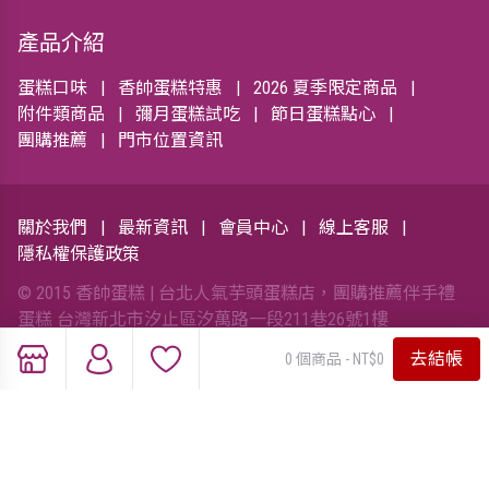
產品介紹
蛋糕口味
香帥蛋糕特惠
2026 夏季限定商品
附件類商品
彌月蛋糕試吃
節日蛋糕點心
團購推薦
門市位置資訊
關於我們
最新資訊
會員中心
線上客服
隱私權保護政策
© 2015 香帥蛋糕 | 台北人氣芋頭蛋糕店，團購推薦伴手禮
蛋糕 台灣新北市汐止區汐萬路一段211巷26號1樓
No.26,Ln.211,Sec.1,Xiwan Rd.,Xizhi Dist., New Taipei City
去結帳
0 個商品 - NT$0
221,Taiwan (R.O.C.) 統一編號:53226549
Designed by
OZCHAMP