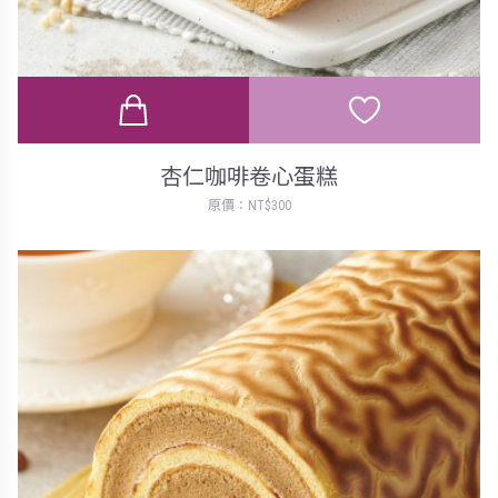
杏仁咖啡卷心蛋糕
原價：NT$300