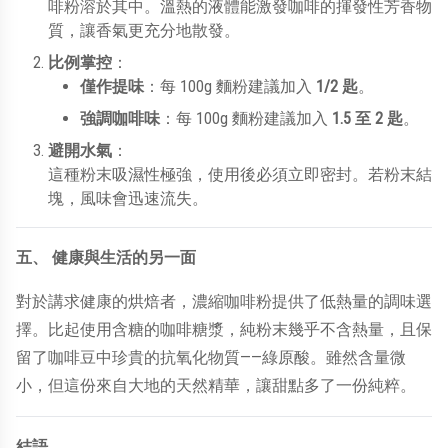
啡粉溶於其中。溫熱的液體能激發咖啡的揮發性芳香物
質，讓香氣更充分地散發。
比例掌控
：
100g
1/2
僅作提味
：每
麵粉建議加入
匙
。
100g
1.5
2
強調咖啡味
：每
麵粉建議加入
至
匙
。
避開水氣
：
這種粉末吸濕性極強，使用後必須立即密封。若粉末結
塊，風味會迅速流失。
五、
健康與生活的另一面
對於講求健康的烘焙者，濃縮咖啡粉提供了低熱量的調味選
擇。比起使用含糖的咖啡糖漿，純粉末幾乎不含熱量，且保
——
留了咖啡豆中珍貴的抗氧化物質
綠原酸。雖然含量微
小，但這份來自大地的天然精華，讓甜點多了一份純粹。
結語