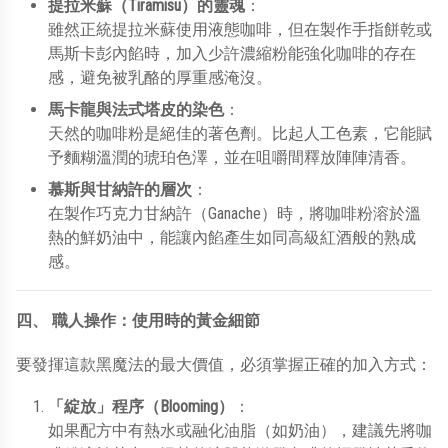
Tiramisu
提拉米蘇（
）的靈魂
：
雖然正統提拉米蘇使用液態咖啡，但在製作手指餅乾或
馬斯卡彭內餡時，加入少許濃縮粉能強化咖啡的存在
感，避免被乳酪的厚重感淹沒。
馬卡龍與法式塔皮的染色
：
天然的咖啡粉是絕佳的著色劑。比起人工色素，它能賦
予麵糊溫潤的琥珀色澤，並在咀嚼間釋放陣陣清香。
慕斯與甘納許的層次
：
Ganache
在製作巧克力甘納許（
）時，將咖啡粉溶於溫
熱的鮮奶油中，能讓內餡產生如同高級紅酒般的熟成
感。
四、
職人操作：使用時的黃金細節
要發揮這款黑魔法的最大價值，必須掌握正確的加入方式：
Blooming
「綻放」程序（
）
：
如果配方中有熱水或融化油脂（如奶油），建議先將咖