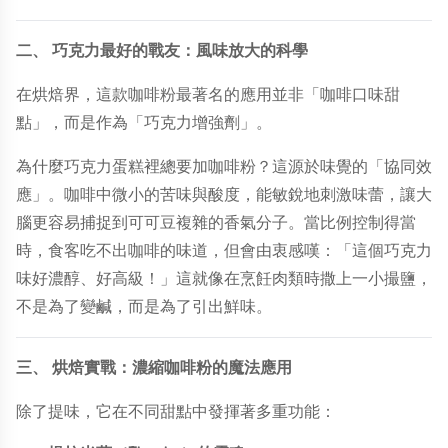
二、
巧克力最好的戰友：風味放大的科學
在烘焙界，這款咖啡粉最著名的應用並非「咖啡口味甜
點」，而是作為「巧克力增強劑」。
為什麼巧克力蛋糕裡總要加咖啡粉？這源於味覺的「協同效
應」。咖啡中微小的苦味與酸度，能敏銳地刺激味蕾，讓大
腦更容易捕捉到可可豆複雜的香氣分子。當比例控制得當
時，食客吃不出咖啡的味道，但會由衷感嘆：「這個巧克力
味好濃醇、好高級！」這就像在烹飪肉類時撒上一小撮鹽，
不是為了變鹹，而是為了引出鮮味。
三、
烘焙實戰：濃縮咖啡粉的魔法應用
除了提味，它在不同甜點中發揮著多重功能：