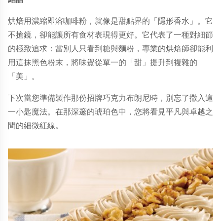
烘焙用濃縮即溶咖啡粉，就像是甜點界的「隱形香水」。它
不搶鏡，卻能讓所有食材表現得更好。它代表了一種對細節
的極致追求：當別人只看到糖與麵粉，專業的烘焙師卻能利
用這抹黑色粉末，將味覺從單一的「甜」提升到複雜的
「美」。
下次當您準備製作那份招牌巧克力布朗尼時，別忘了撒入這
一小匙魔法。在那深邃的琥珀色中，您將看見平凡與卓越之
間的細微紅線。