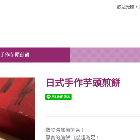
歡迎光臨，
手作芋頭煎餅
日式手作芋頭煎餅
散發濃郁煎餅香！
厚實的脆餅口感超滿足！