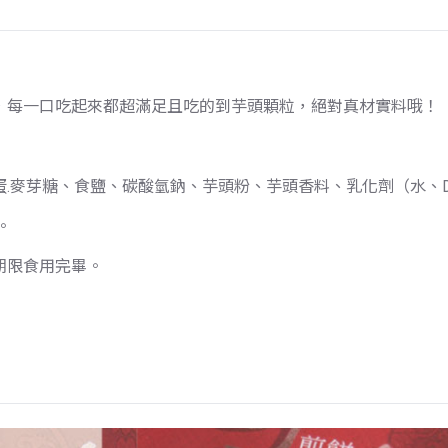
，每一口吃起來都超滿足且吃的到芋頭顆粒，絕對真材實料哦！
.麥芽糖、食鹽、碳酸氫鈉、芋頭粉、芋頭香料、乳化劑（水、
。
期限食用完畢。