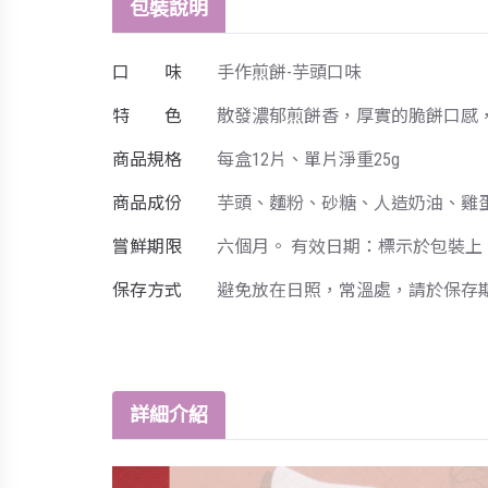
包裝說明
口 味
手作煎餅-芋頭口味
特 色
散發濃郁煎餅香，厚實的脆餅口感
商品規格
每盒12片、單片淨重25g
商品成份
芋頭、麵粉、砂糖、人造奶油、雞蛋
嘗鮮期限
六個月。 有效日期：標示於包裝上
保存方式
避免放在日照，常溫處，請於保存
詳細介紹