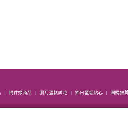
品
附件類商品
彌月蛋糕試吃
節日蛋糕點心
團購推
訂購單下載
信用卡刷卡下載
隱私權保護政策
灣新北市汐止區汐萬路一段211巷26號1樓 No.26,Ln.211,Sec.1,Xiwan 