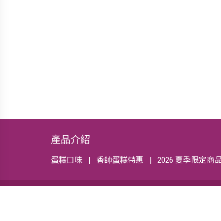
產品介紹
蛋糕口味
香帥蛋糕特惠
2026 夏季限定商
關於我們
最新資訊
會員中心
線上客服
© 2015 香帥蛋糕 | 台北人氣芋頭蛋糕店，團購推薦伴手禮蛋糕 台