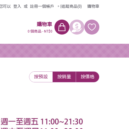
您可以
登入
或
註冊
一個帳戶
。
|
追蹤商品(0)
購物車
購物車
0 個商品 - NT$0
按預設
按銷量
按價格