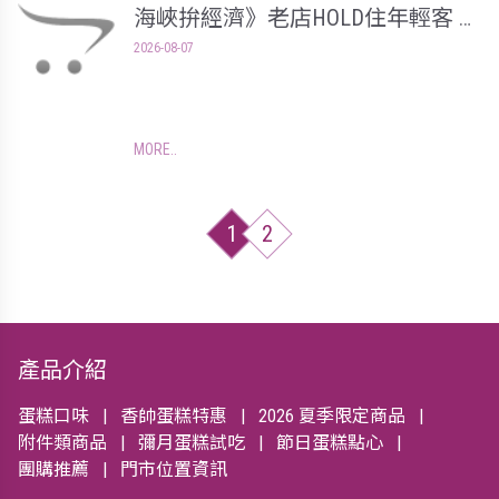
海峽拚經濟》老店HOLD住年輕客 百
變美「芋」兩岸激推-推筒介紹
2026-08-07
MORE
1
2
產品介紹
蛋糕口味
香帥蛋糕特惠
2026 夏季限定商品
附件類商品
彌月蛋糕試吃
節日蛋糕點心
團購推薦
門市位置資訊