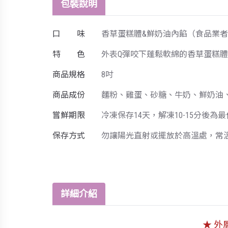
包裝說明
口 味
香草蛋糕體&鮮奶油內餡（食品業者登錄字號
特 色
外表Q彈咬下蓬鬆軟綿的香草蛋糕
商品規格
8吋
商品成份
麵粉、雞蛋、砂糖、牛奶、鮮奶油
嘗鮮期限
冷凍保存14天，解凍10-15分後
保存方式
勿讓陽光直射或擺放於高溫處，常
詳細介紹
★ 