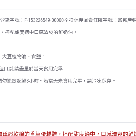
：F-153226549-00000-9 投保產品責任險字號：富邦產物052
體，搭配甜度適中口感清爽的鮮奶油。
、大豆植物油、食鹽。
為最佳口感,請盡量於當天食用完畢。
溫勿擺放超過3小時。若當天未食用完畢，請冷凍保存。
外層蓬鬆軟綿的香草蛋糕體，搭配甜度適中，口感清爽的鮮奶