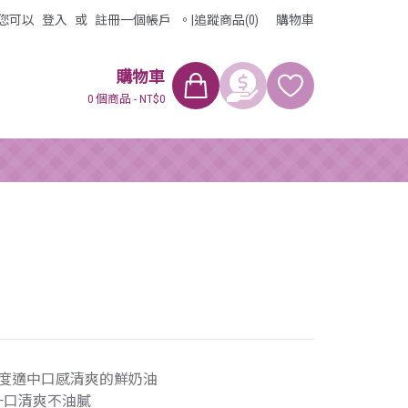
您可以
登入
或
註冊
一個帳戶
。
|
追蹤商品(0)
購物車
購物車
0 個商品 - NT$0
甜度適中口感清爽的鮮奶油
一口清爽不油膩