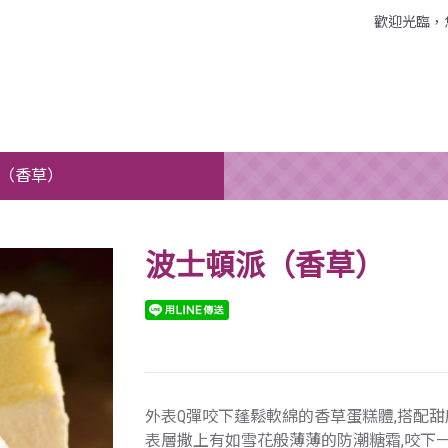
歡迎光臨，
（香草）
波士頓派（香草）
外表Q彈咬下蓬鬆軟綿的香草蛋糕體,搭配
表層撒上有如雪花般薄薄的防潮糖霜,咬下