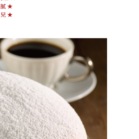
膩 ★
兒 ★