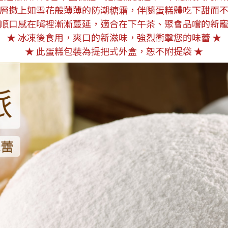
表層撒上如雪花般薄薄的防潮糖霜，伴隨蛋糕體吃下甜而不
滑順口感在嘴裡漸漸蔓延，適合在下午茶、聚會品嚐的新寵
★ 冰凍後食用，爽口的新滋味，強烈衝擊您的味蕾 ★
★ 此蛋糕包裝為提把式外盒，恕不附提袋 ★