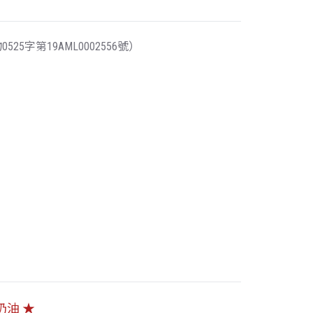
5字第19AML0002556號）
油 ★