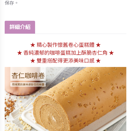
保存。
詳細介紹
★ 精心製作懷舊卷心蛋糕體
★
★ 香純濃郁的咖啡蛋糕加上酥脆杏仁角
★
★ 雙重搭配得更添美味口感
★