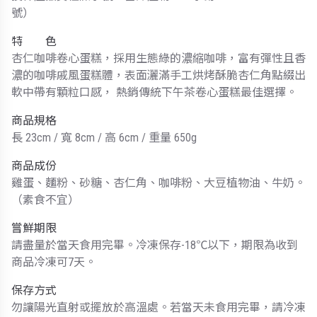
號）
特 色
杏仁咖啡卷心蛋糕，採用生態綠的濃縮咖啡，富有彈性且香
濃的咖啡戚風蛋糕體，表面灑滿手工烘烤酥脆杏仁角點綴出
軟中帶有顆粒口感， 熱銷傳統下午茶卷心蛋糕最佳選擇。
商品規格
長 23cm / 寬 8cm / 高 6cm / 重量 650g
商品成份
雞蛋、麵粉、砂糖、杏仁角、咖啡粉、大豆植物油、牛奶。
（素食不宜）
嘗鮮期限
請盡量於當天食用完畢。冷凍保存-18℃以下，期限為收到
商品冷凍可7天。
保存方式
勿讓陽光直射或擺放於高溫處。若當天未食用完畢，請冷凍