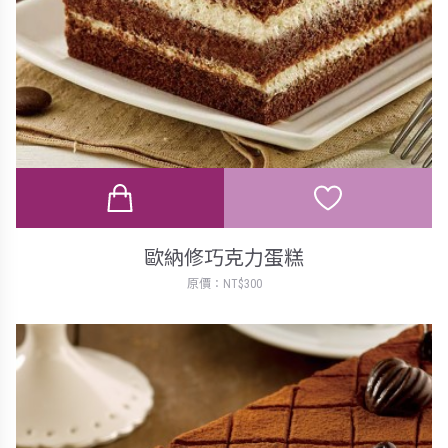
歐納修巧克力蛋糕
原價：NT$300