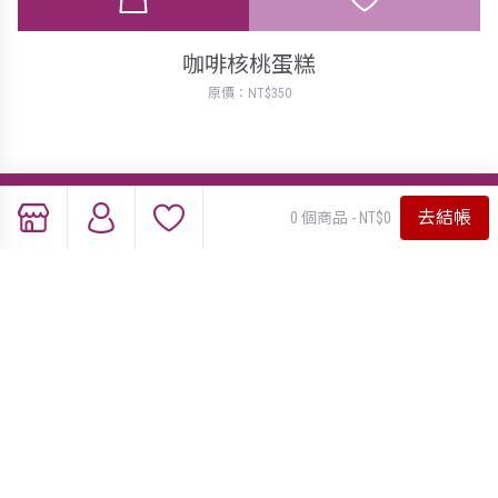
咖啡核桃蛋糕
原價：NT$350
產品介紹
去結帳
0 個商品 - NT$0
蛋糕口味
香帥蛋糕特惠
2026 夏季限定商品
附件類商品
彌月蛋糕試吃
節日蛋糕點心
團購推薦
門市位置資訊
關於我們
最新資訊
會員中心
線上客服
隱私權保護政策
© 2015 香帥蛋糕 | 台北人氣芋頭蛋糕店，團購推薦伴手禮