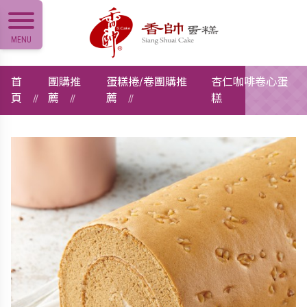
MENU
首
團購推
蛋糕捲/卷團購推
杏仁咖啡卷心蛋
頁
薦
薦
糕