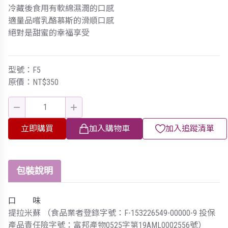
冷藏後食用有軟綿濕潤的口感
適量品嚐乳酪慕斯的滑順口感
絕對是甜蜜的幸福享受
型號：F5
原價：NT$350
立即購買
加入購物車
加入追蹤清單
包裝說明
口 味
提拉米蘇 （食品業者登錄字號：F-153226549-00000-9 投保
產品責任險字號：富邦產物0525字第19AML0002556號）