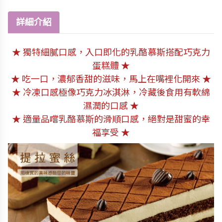
詳細介紹
★ 獨特細膩口感，入口即化的乳酪慕斯搭配巧克力
蛋糕體 ★
★ 吃一口，濃郁香甜的滋味，馬上在嘴裡化開來 ★
★ 冷凍口感極像巧克力冰淇淋，冷藏後食用有軟綿
濕潤的口感 ★
★ 適量品嚐乳酪慕斯的滑順口感，絕對是甜蜜的幸
福享受 ★