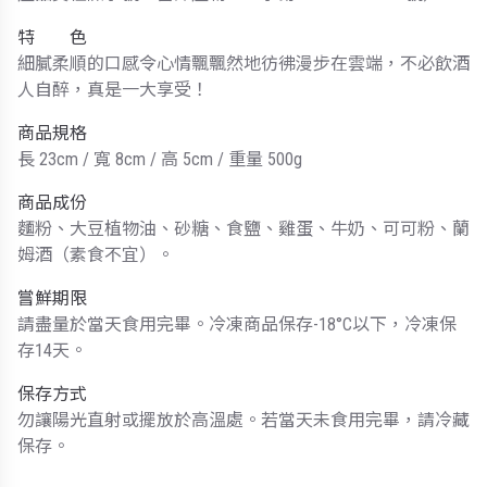
特 色
細膩柔順的口感令心情飄飄然地彷彿漫步在雲端，不必飲酒
人自醉，真是一大享受！
商品規格
長 23cm / 寬 8cm / 高 5cm / 重量 500g
商品成份
麵粉、大豆植物油、砂糖、食鹽、雞蛋、牛奶、可可粉、蘭
姆酒（素食不宜）。
嘗鮮期限
請盡量於當天食用完畢。冷凍商品保存-18°C以下，冷凍保
存14天。
保存方式
勿讓陽光直射或擺放於高溫處。若當天未食用完畢，請冷藏
保存。