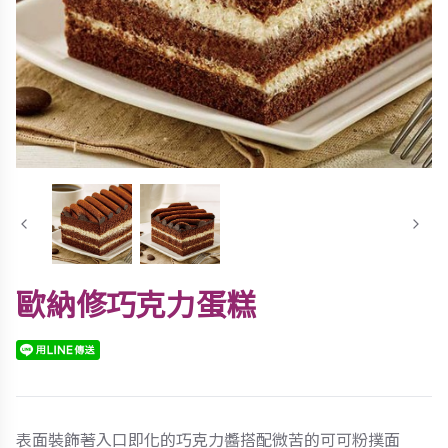
歐納修巧克力蛋糕
表面裝飾著入口即化的巧克力醬搭配微苦的可可粉撲面