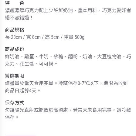
特 色
濃超濃厚巧克力配上少許鮮奶油，重本用料，巧克力愛好者
絕不容錯過！
商品規格
長 23cm / 寬 8cm / 高 5cm / 重量 500g
商品成份
鮮奶油、雞蛋、牛奶、砂糖、麵粉、奶油、大豆植物油、巧
克力、花生醬、可可粉。
嘗鮮期限
請盡量於當天食用完畢。冷藏保存0-7℃以下，期限為收到
商品日起算4天。
保存方式
勿讓陽光直射或擺放於高溫處。若當天未食用完畢，請冷藏
保存。