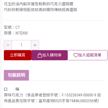
花生奶油內餡夾層及鬆軟的巧克力蛋糕體
巧妙的軟硬搭配成就香帥獨特傳統經典蛋糕
型號：C7
原價：NT$300
立即購買
加入購物車
加入追蹤清單
包裝說明
口 味
厚味巧克力（食品業者登錄字號：F-153226549-00000-9 投
保產品責任險字號：富邦產物0525字第19AML0002556號）