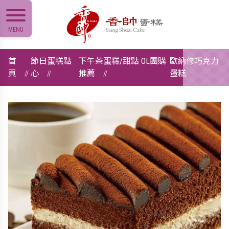
MENU
首
節日蛋糕點
下午茶蛋糕/甜點 OL團購
歐納修巧克力
頁
心
推薦
蛋糕