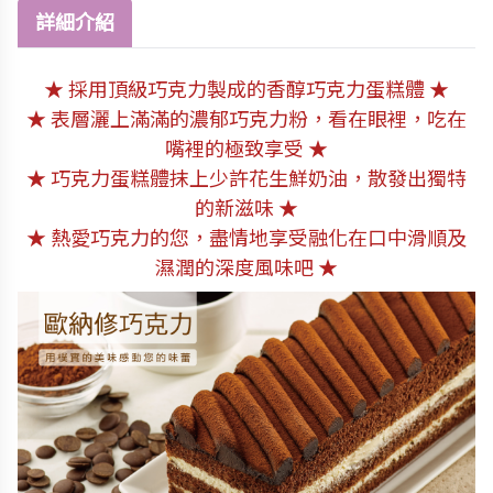
詳細介紹
★ 採用頂級巧克力製成的香醇巧克力蛋糕體 ★
★ 表層灑上滿滿的濃郁巧克力粉，看在眼裡，吃在
嘴裡的極致享受 ★
★ 巧克力蛋糕體抹上少許花生鮮奶油，散發出獨特
的新滋味 ★
★ 熱愛巧克力的您，盡情地享受融化在口中滑順及
濕潤的深度風味吧 ★