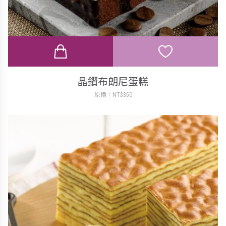
晶鑽布朗尼蛋糕
原價：NT$350