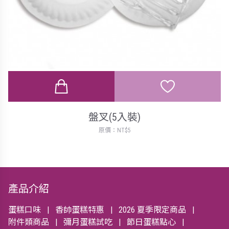
盤叉(5入裝)
原價：NT$5
產品介紹
蛋糕口味
香帥蛋糕特惠
2026 夏季限定商品
附件類商品
彌月蛋糕試吃
節日蛋糕點心