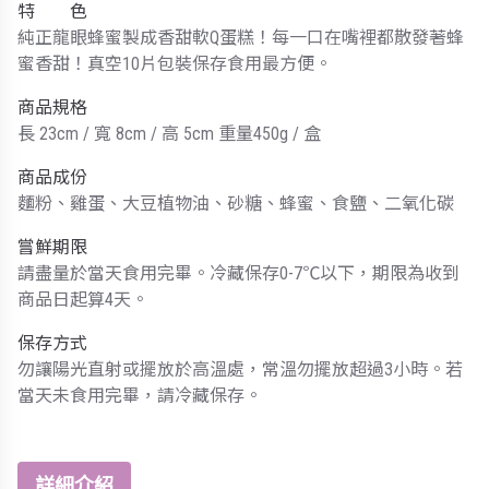
特 色
純正龍眼蜂蜜製成香甜軟Q蛋糕！每一口在嘴裡都散發著蜂
蜜香甜！真空10片包裝保存食用最方便。
商品規格
長 23cm / 寬 8cm / 高 5cm 重量450g / 盒
商品成份
麵粉、雞蛋、大豆植物油、砂糖、蜂蜜、食鹽、二氧化碳
嘗鮮期限
請盡量於當天食用完畢。冷藏保存0-7℃以下，期限為收到
商品日起算4天。
保存方式
勿讓陽光直射或擺放於高溫處，常溫勿擺放超過3小時。若
當天未食用完畢，請冷藏保存。
詳細介紹