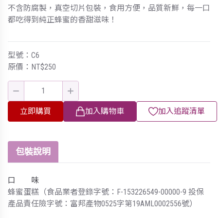
不含防腐製，真空切片包裝，食用方便，品質新鮮，每一口
都吃得到純正蜂蜜的香甜滋味！
型號：C6
原價：NT$250
立即購買
加入購物車
加入追蹤清單
包裝說明
口 味
蜂蜜蛋糕（食品業者登錄字號：F-153226549-00000-9 投保
產品責任險字號：富邦產物0525字第19AML0002556號）