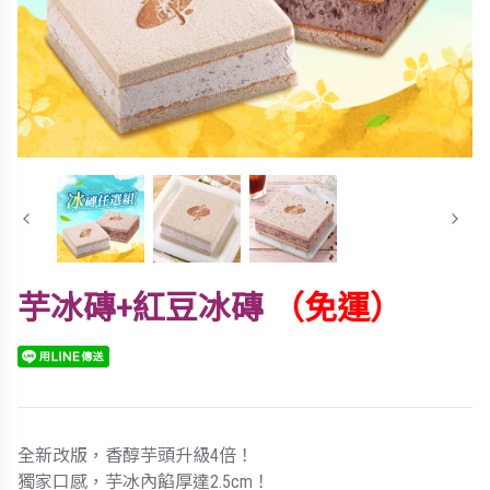
芋冰磚+紅豆冰磚
（免運）
全新改版，香醇芋頭升級4倍！
獨家口感，芋冰內餡厚達2.5cm！