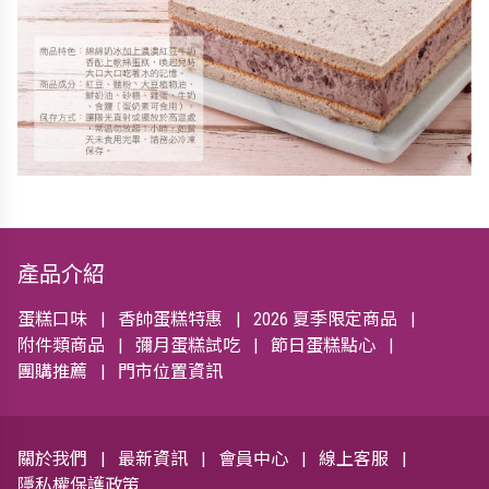
產品介紹
蛋糕口味
香帥蛋糕特惠
2026 夏季限定商品
附件類商品
彌月蛋糕試吃
節日蛋糕點心
團購推薦
門市位置資訊
關於我們
最新資訊
會員中心
線上客服
隱私權保護政策