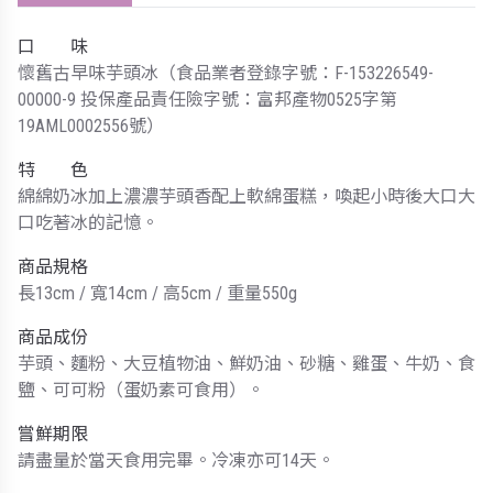
口 味
懷舊古早味芋頭冰（食品業者登錄字號：F-153226549-
00000-9 投保產品責任險字號：富邦產物0525字第
19AML0002556號）
特 色
綿綿奶冰加上濃濃芋頭香配上軟綿蛋糕，喚起小時後大口大
口吃著冰的記憶。
商品規格
長13cm / 寬14cm / 高5cm / 重量550g
商品成份
芋頭、麵粉、大豆植物油、鮮奶油、砂糖、雞蛋、牛奶、食
鹽、可可粉（蛋奶素可食用）。
嘗鮮期限
請盡量於當天食用完畢。冷凍亦可14天。