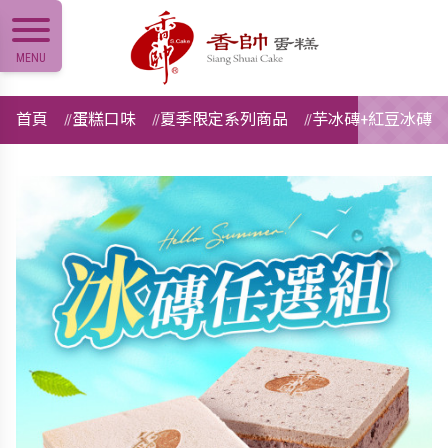
MENU
首頁
蛋糕口味
夏季限定系列商品
芋冰磚+紅豆冰磚