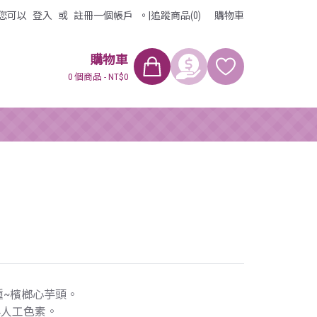
您可以
登入
或
註冊
一個帳戶
。
|
追蹤商品(0)
購物車
購物車
0 個商品 - NT$0
種~檳榔心芋頭。
與人工色素。