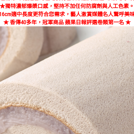
★獨特濃郁爆漿口感，堅持不加任何防腐劑與人工色素
16cm適中長度更符合您需求，藝人激賞媒體名人驚呼美
★ 香傳40多年，冠軍商品 蘋果日報評選卷類第一名 ★