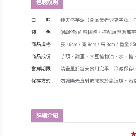
包裝說明
口 味
純天然芋泥（食品業者登錄字號：F-1532
特 色
Q彈鬆軟的蛋糕體，搭配爆漿濃郁
商品規格
長 16cm / 寬 8cm / 高 8cm / 重量 85
商品成份
芋頭、雞蛋、大豆植物油、水、糖
嘗鮮期限
請盡量於當天食用完畢。冷藏保存0
保存方式
勿讓陽光直射或擺放於高溫處。若
詳細介紹
★