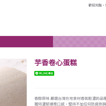
歡迎光臨，
芋香卷心蛋糕
香醇原味 嚴選台灣在地食材香氣較濃的品
獨特濃郁爆漿口感，堅持不加任何防腐劑