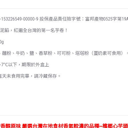
26549-00000-9 投保產品責任險字號：富邦產物0525字第19AM
芋泥餡，紅遍全台灣的第一名芋卷！
0g
、麵粉、牛奶、鹽、香草粉、可可粉、塔塔粉（蛋奶素可食用）
-7℃以下，期限於外盒上
當天未食用完畢，請冷藏保存。
香醇原味 嚴選台灣在地食材香氣較濃的品種~檳榔心芋