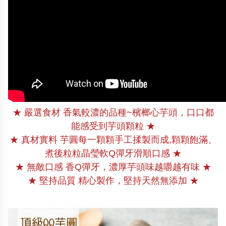
★ 嚴選食材 香氣較濃的品種~檳榔心芋頭，口口都
能感受到芋頭顆粒
★
★ 真材實料 芋圓每一顆顆手工揉製而成,顆顆飽滿、
煮後粒粒晶瑩軟Q彈牙滑順口感
★
★ 無敵口感 香Q彈牙，濃厚芋頭味越嚼越有味
★
★ 堅持品質 精心製作，堅持天然無添加
★