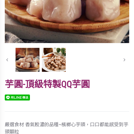
芋圓-頂級特製QQ芋圓
嚴選食材 香氣較濃的品種~檳榔心芋頭，口口都能感受到芋
頭顆粒