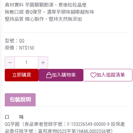
真材實料 芋圓顆顆飽滿、煮後粒粒晶瑩
無敵口感 香Q彈牙，濃厚芋頭味越嚼越有味
堅持品質 精心製作，堅持天然無添加
型號：QQ
原價：NT$150
立即購買
加入購物車
加入追蹤清單
包裝說明
口 味
QQ芋圓（食品業者登錄字號：F-153226549-00000-9 投保產
品責任險字號：富邦產物0525字第19AML0002556號）