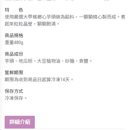
特 色
使用嚴選大甲檳榔心芋頭做為餡料，一顆顆精心製而成。煮
起來粒粒晶瑩，顆顆飽滿。
商品規格
重量480g
商品成份
芋頭、地瓜粉、大豆植物油、砂糖、食鹽。
嘗鮮期限
期限為收到商品日起算冷凍14天。
保存方式
冷凍保存。
詳細介紹