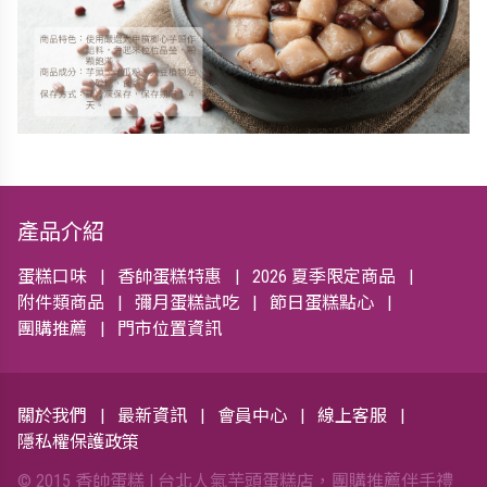
產品介紹
蛋糕口味
香帥蛋糕特惠
2026 夏季限定商品
附件類商品
彌月蛋糕試吃
節日蛋糕點心
團購推薦
門市位置資訊
關於我們
最新資訊
會員中心
線上客服
隱私權保護政策
© 2015 香帥蛋糕 | 台北人氣芋頭蛋糕店，團購推薦伴手禮