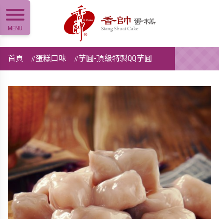
MENU
首頁
蛋糕口味
芋圓-頂級特製QQ芋圓