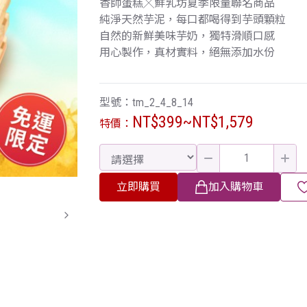
香帥蛋糕╳鮮乳坊夏季限量聯名商品
純淨天然芋泥，每口都喝得到芋頭顆粒
自然的新鮮美味芋奶，獨特滑順口感
用心製作，真材實料，絕無添加水份
型號：tm_2_4_8_14
NT$399~NT$1,579
特價：
立即購買
加入購物車