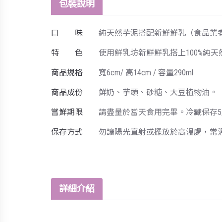
包裝說明
口 味
純天然芋泥搭配新鮮鮮乳（食品業者登錄字號
特 色
使用鮮乳坊新鮮鮮乳搭上100%純
商品規格
寬6cm/ 高14cm / 容量290ml
商品成份
鮮奶、芋頭、砂糖、大豆植物油。
嘗鮮期限
請盡量於當天食用完畢。冷藏保存5
保存方式
勿讓陽光直射或擺放於高溫處，常
詳細介紹