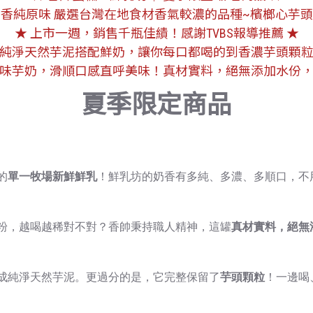
 香純原味 嚴選台灣在地食材香氣較濃的品種~檳榔心芋頭
★ 上市一週，銷售千瓶佳績！感謝TVBS報導推薦 ★
 純淨天然芋泥搭配鮮奶，讓你每口都喝的到香濃芋頭顆粒
美味芋奶，滑順口感直呼美味！真材實料，絕無添加水份，
夏季限定商品
的
單一牧場新鮮鮮乳
！鮮乳坊的奶香有多純、多濃、多順口，不
粉，越喝越稀對不對？香帥秉持職人精神，這罐
真材實料，絕無
成純淨天然芋泥。更過分的是，它完整保留了
芋頭顆粒
！一邊喝