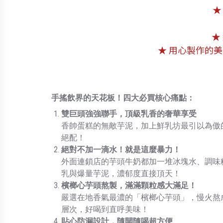
★
★
★ 用心製作的
手搖飲界的天花板！四大必買核心痛點：
雙巨頭強強聯手，頂級乳香的奢華享受
香帥蛋糕的無敵芋泥，加上鮮乳坊最引以為傲
絕配！
絕對不加一滴水！就是這麼暴力！
外面連鎖店的芋頭牛奶都加一堆冰塊水、調味
乳與爆量芋泥，濃郁度直接頂天！
檳榔心芋頭熬製，滿滿顆粒感大滿足！
嚴選在地香氣最濃的「檳榔心芋頭」，慢火熬
層次，好喝到直呼美味！
貼心防漏設計，隨開隨喝超方便