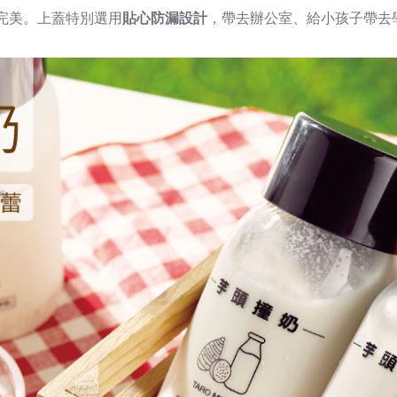
完美。上蓋特別選用
貼心防漏設計
，帶去辦公室、給小孩子帶去