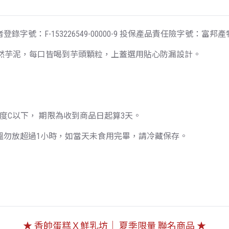
：F-153226549-00000-9 投保產品責任險字號：富邦產物05
天然芋泥，每口皆喝到芋頭顆粒，上蓋選用貼心防漏設計。
度C以下， 期限為收到商品日起算3天。
溫勿放超過1小時，如當天未食用完畢，請冷藏保存。
★ 香帥蛋糕Ｘ鮮乳坊｜ 夏季限量 聯名商品 ★