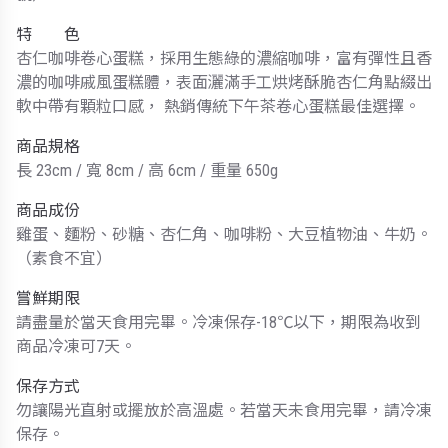
特 色
杏仁咖啡卷心蛋糕，採用生態綠的濃縮咖啡，富有彈性且香
濃的咖啡戚風蛋糕體，表面灑滿手工烘烤酥脆杏仁角點綴出
軟中帶有顆粒口感， 熱銷傳統下午茶卷心蛋糕最佳選擇。
商品規格
長 23cm / 寬 8cm / 高 6cm / 重量 650g
商品成份
雞蛋、麵粉、砂糖、杏仁角、咖啡粉、大豆植物油、牛奶。
（素食不宜）
嘗鮮期限
請盡量於當天食用完畢。冷凍保存-18℃以下，期限為收到
商品冷凍可7天。
保存方式
勿讓陽光直射或擺放於高溫處。若當天未食用完畢，請冷凍
保存。