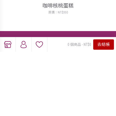
咖啡核桃蛋糕
原價：NT$350
產品介紹
去結帳
0 個商品 - NT$0
蛋糕口味
香帥蛋糕特惠
2026 夏季限定商品
附件類商品
彌月蛋糕試吃
節日蛋糕點心
團購推薦
門市位置資訊
關於我們
最新資訊
會員中心
線上客服
隱私權保護政策
© 2015 香帥蛋糕 | 台北人氣芋頭蛋糕店，團購推薦伴手禮
蛋糕 台灣新北市汐止區汐萬路一段211巷26號1樓
No.26,Ln.211,Sec.1,Xiwan Rd.,Xizhi Dist., New Taipei City