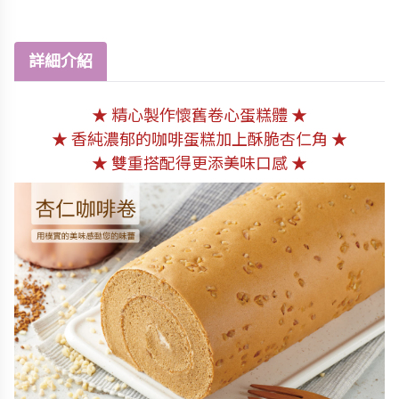
詳細介紹
★ 精心製作懷舊卷心蛋糕體
★
★ 香純濃郁的咖啡蛋糕加上酥脆杏仁角
★
★ 雙重搭配得更添美味口感
★