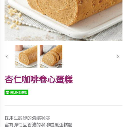
杏仁咖啡卷心蛋糕
採用生態綠的濃縮咖啡
富有彈性且香濃的咖啡戚風蛋糕體