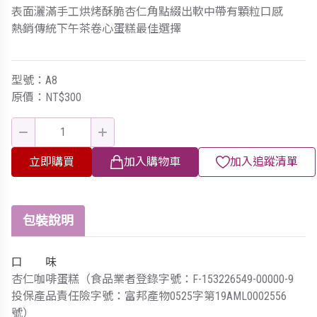
表面灑滿手工烘烤酥脆杏仁角點綴出軟中帶有顆粒口感
熱銷傳統下午茶卷心蛋糕最佳選擇
型號：A8
原價：NT$300
立即購買
加入購物車
加入追蹤清單
包裝說明
口 味
杏仁咖啡蛋糕（食品業者登錄字號：F-153226549-00000-9
投保產品責任險字號：富邦產物0525字第19AML0002556
號）