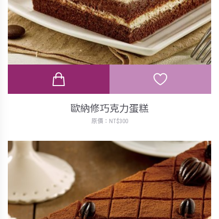
歐納修巧克力蛋糕
原價：NT$300