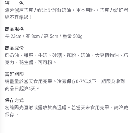
特 色
濃超濃厚巧克力配上少許鮮奶油，重本用料，巧克力愛好者
絕不容錯過！
商品規格
長 23cm / 寬 8cm / 高 5cm / 重量 500g
商品成份
鮮奶油、雞蛋、牛奶、砂糖、麵粉、奶油、大豆植物油、巧
克力、花生醬、可可粉。
嘗鮮期限
請盡量於當天食用完畢。冷藏保存0-7℃以下，期限為收到
商品日起算4天。
保存方式
勿讓陽光直射或擺放於高溫處。若當天未食用完畢，請冷藏
保存。