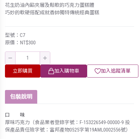
花生奶油內餡夾層及鬆軟的巧克力蛋糕體
巧妙的軟硬搭配成就香帥獨特傳統經典蛋糕
型號：C7
原價：NT$300
立即購買
加入購物車
加入追蹤清單
包裝說明
口 味
厚味巧克力（食品業者登錄字號：F-153226549-00000-9 投
保產品責任險字號：富邦產物0525字第19AML0002556號）