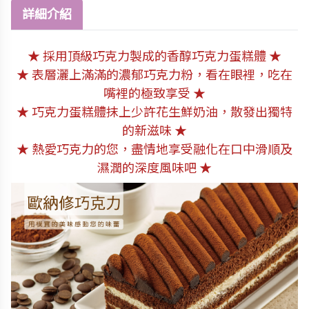
詳細介紹
★ 採用頂級巧克力製成的香醇巧克力蛋糕體 ★
★ 表層灑上滿滿的濃郁巧克力粉，看在眼裡，吃在
嘴裡的極致享受 ★
★ 巧克力蛋糕體抹上少許花生鮮奶油，散發出獨特
的新滋味 ★
★ 熱愛巧克力的您，盡情地享受融化在口中滑順及
濕潤的深度風味吧 ★