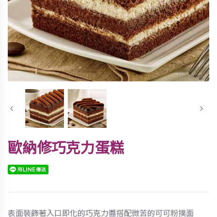
歐納修巧克力蛋糕
表面裝飾著入口即化的巧克力醬搭配微苦的可可粉撲面