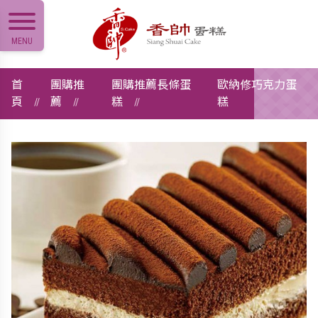
MENU
首
團購推
團購推薦長條蛋
歐納修巧克力蛋
頁
薦
糕
糕