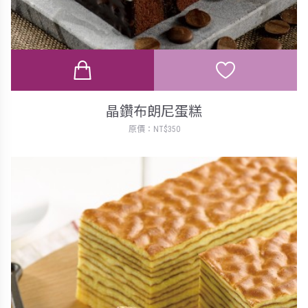
晶鑽布朗尼蛋糕
原價：NT$350