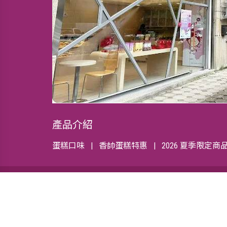
產品介紹
蛋糕口味
香帥蛋糕特惠
2026 夏季限定商
關於我們
最新資訊
會員中心
線上客服
© 2015 香帥蛋糕 | 台北人氣芋頭蛋糕店，團購推薦伴手禮蛋糕 台
221,Taiwan (R.O.C.) 統一編號:53226549