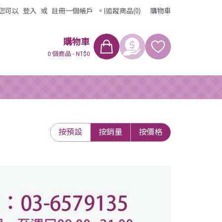
您可以
登入
或
註冊
一個帳戶
。
|
追蹤商品(0)
購物車
購物車
0 個商品 - NT$0
按預設
按銷量
按價格