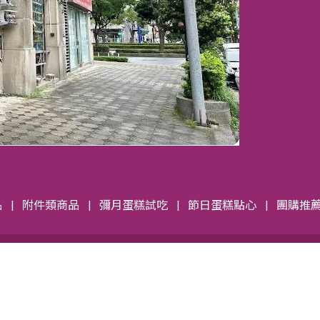
品
附件類商品
彌月蛋糕試吃
節日蛋糕點心
團購推
訂購單下載
信用卡刷卡下載
隱私權保護政策
灣新北市汐止區汐萬路一段211巷26號1樓 No.26,Ln.211,Sec.1,Xiwan 