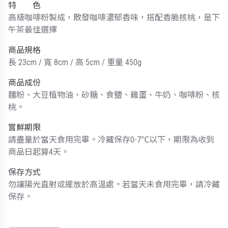
特 色
高級咖啡粉製成，散發咖啡濃郁香味，搭配香脆核桃，是下
午茶最佳選擇
商品規格
長 23cm / 寬 8cm / 高 5cm / 重量 450g
商品成份
麵粉、大豆植物油、砂糖、食鹽、雞蛋、牛奶、咖啡粉、核
桃。
嘗鮮期限
請盡量於當天食用完畢。冷藏保存0-7℃以下，期限為收到
商品日起算4天。
保存方式
勿讓陽光直射或擺放於高溫處。若當天未食用完畢，請冷藏
保存。