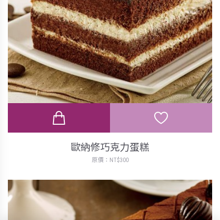
歐納修巧克力蛋糕
原價：NT$300