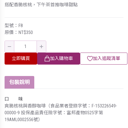
搭配香脆核桃，下午茶首推咖啡甜點
型號：F8
原價：NT$350
立即購買
加入購物車
加入追蹤清單
包裝說明
口 味
爽脆核桃與香醇咖啡（食品業者登錄字號：F-153226549-
00000-9 投保產品責任險字號：富邦產物0525字第
19AML0002556號）