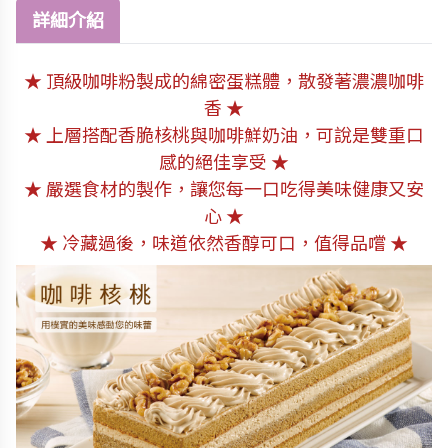
詳細介紹
★ 頂級咖啡粉製成的綿密蛋糕體，散發著濃濃咖啡
香 ★
★ 上層搭配香脆核桃與咖啡鮮奶油，可說是雙重口
感的絕佳享受 ★
★ 嚴選食材的製作，讓您每一口吃得美味健康又安
心 ★
★ 冷藏過後，味道依然香醇可口，值得品嚐 ★