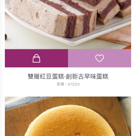
雙層紅豆蛋糕-創新古早味蛋糕
原價：NT$350