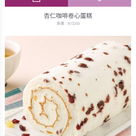
杏仁咖啡卷心蛋糕
原價：NT$300